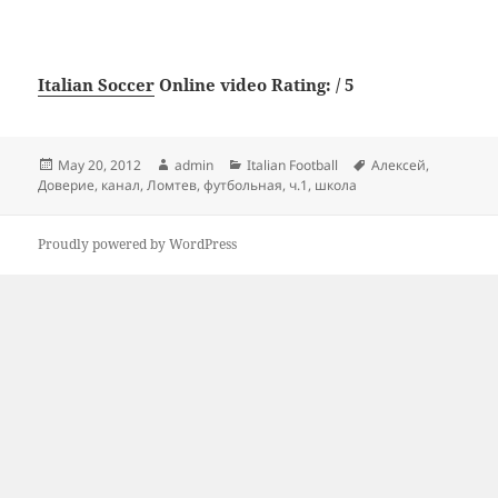
Italian Soccer
Online video Rating: / 5
Posted
Author
Categories
Tags
May 20, 2012
admin
Italian Football
Алексей
,
on
Доверие
,
канал
,
Ломтев
,
футбольная
,
ч.1
,
школа
Proudly powered by WordPress