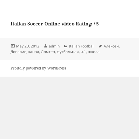
Italian Soccer
Online video Rating: / 5
Posted
Author
Categories
Tags
May 20, 2012
admin
Italian Football
Алексей
,
on
Доверие
,
канал
,
Ломтев
,
футбольная
,
ч.1
,
школа
Proudly powered by WordPress