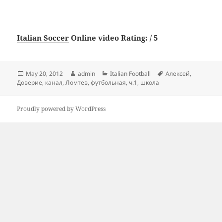
Italian Soccer
Online video Rating: / 5
Posted
Author
Categories
Tags
May 20, 2012
admin
Italian Football
Алексей
,
on
Доверие
,
канал
,
Ломтев
,
футбольная
,
ч.1
,
школа
Proudly powered by WordPress