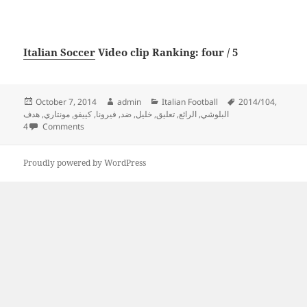
Italian Soccer
Video clip Ranking: four / 5
Posted
Author
Categories
Tags
October 7, 2014
admin
Italian Football
2014/104
,
on
هدف
,
مونتاري
,
كييفو
,
فيرونا
,
ضد
,
خليل
,
تعليق
,
الرائع
,
البلوشي
4 Comments
Proudly powered by WordPress